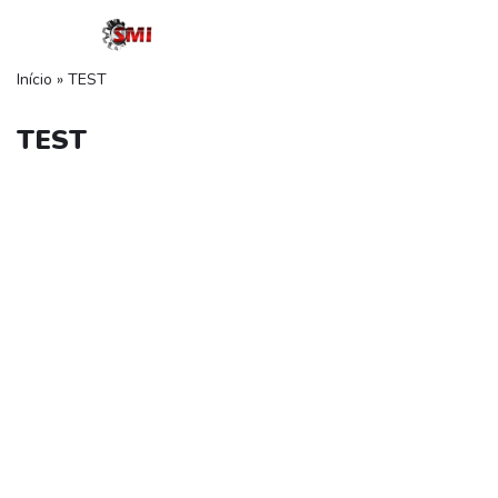
Pular
Início
»
TEST
para
o
TEST
conteúdo